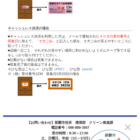
キャッシュレス決済の場合
■キャッシュレス決済を利用した方は、メールで通知された
４ケタの受付番号
と
収集日
に加えて、
「そ大ごみ」
と記入した紙を、そ大ごみの見えやすいところに
貼ってください。
■品物一点ごと、それぞれの見やすい場所に剥がれないようガムテープ等で４辺
をしっかり貼り付けてください。
■記載がない場合は収集できません。
■収集完了後の返金はできません。
※ひな型はこちら⇒ ひな型（
PDF
）、ひな型（
word
）
※（例）受付番号1234 収集日3月23日の場合
【お問い合わせ】那覇市役所 環境部 クリーン推進課
電話番号：098-889-3567
受付時間：8:30～17:00
土、日曜日、年始（1/1～1/3日）を除く