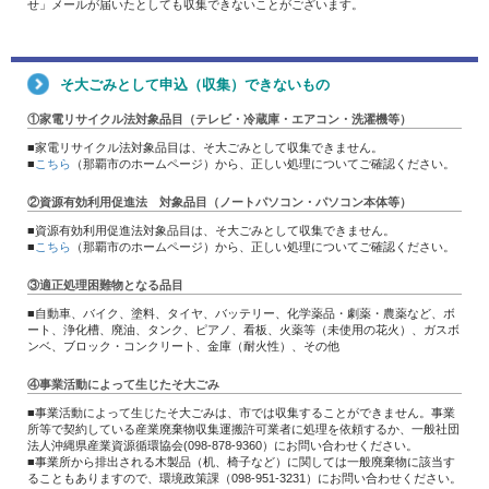
せ」メールが届いたとしても収集できないことがございます。
そ大ごみとして申込（収集）できないもの
①家電リサイクル法対象品目（テレビ・冷蔵庫・エアコン・洗濯機等）
■家電リサイクル法対象品目は、そ大ごみとして収集できません。
■
こちら
（那覇市のホームページ）から、正しい処理についてご確認ください。
②資源有効利用促進法 対象品目（ノートパソコン・パソコン本体等）
■資源有効利用促進法対象品目は、そ大ごみとして収集できません。
■
こちら
（那覇市のホームページ）から、正しい処理についてご確認ください。
③適正処理困難物となる品目
■自動車、バイク、塗料、タイヤ、バッテリー、化学薬品・劇薬・農薬など、ボ
ート、浄化槽、廃油、タンク、ピアノ、看板、火薬等（未使用の花火）、ガスボ
ンベ、ブロック・コンクリート、金庫（耐火性）、その他
④事業活動によって生じたそ大ごみ
■事業活動によって生じたそ大ごみは、市では収集することができません。事業
所等で契約している産業廃棄物収集運搬許可業者に処理を依頼するか、一般社団
法人沖縄県産業資源循環協会(098-878-9360）にお問い合わせください。
■事業所から排出される木製品（机、椅子など）に関しては一般廃棄物に該当す
ることもありますので、環境政策課（098-951-3231）にお問い合わせください。