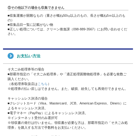
⑤その他以下の場合も収集できません
■収集運搬が困難なもの（重さが概ね50㎏以上のもの、長さが概ね5ｍ以上のも
の）
■収集品目一覧に記載がない物
■正しい処理については、クリーン推進課（098-889-3567）にお問い合わせくだ
さい。
お支払い方法
そ大ごみ処理券等の場合
■那覇市指定の「そ大ごみ処理券」や「適正処理困難物処理券」を必要な枚数ご
購入ください。
（各処理券取扱店は
こちら
）
※処理券の払い戻しはできません。また、破損、紛失しても再発行できません。
キャッシュレス決済の場合
■クレジットカード（Visa、Mastercard、JCB、American Express、Diners）に
よるキャッシュレス決済。
■電子マネー（PayPay）によるキャッシュレス決済。
※インターネット受付のみ選択可
※領収書の発行は行いません。領収書が必要な方は、那覇市指定の「そ大ごみ処
理券」を購入する方法で手数料をお支払いください。