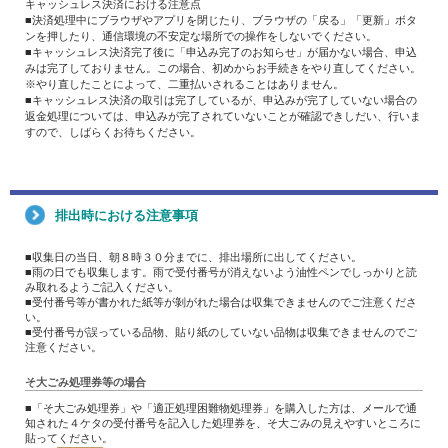
キャッシュレス決済における注意点
■決済処理中にブラウザやアプリを閉じたり、ブラウザの「戻る」「更新」ボタ
ンを押したり、通信環境の不安定な場所での操作をしないでください。
■キャッシュレス決済完了後に「申込み完了のお知らせ」が届かない場合、申込
みは完了しておりません。この場合、初めからお手続きをやり直してください。
※やり直したことによって、二重払いされることはありません。
■キャッシュレス決済の取引は完了しているが、申込みが完了していない場合の
返金処理については、申込みが完了されていないことが確認できしだい、行いま
すので、しばらくお待ちください。
排出時における注意事項
■収集日の当日、朝８時３０分までに、排出場所に出してください。
■雨の日でも収集します。雨で受付番号が消えないよう油性ペンでしっかりと読
み取れるようご記入ください。
■受付番号等が書かれた紙等が剝がれた場合は収集できませんのでご注意くださ
い。
■受付番号が誤っている品物、貼り紙のしていない品物は収集できませんのでご
注意ください。
そ大ごみ処理券等の場合
■「そ大ごみ処理券」や「適正処理困難物処理券」を購入した方は、メールで通
知された４ケタの受付番号を記入した処理券を、そ大ごみの見えやすいところに
貼ってください。