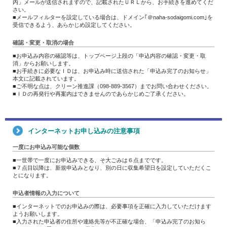
内」メールが送信されますので、記載されたＵＲＬから、お手続きを進めてくだ
さい。
■メールフィルターを設定している場合は、ドメイン｢＠naha-sodaigomi.com｣を
受信できるよう、あらかじめ設定してください。
確認・変更・取消の場合
■お申込み内容の確認等は、トップページ上段の「申込内容の確認・変更・取
消」からお願いします。
■お手続きに必要なＩＤは、お申込み時に送信された「申込み完了のお知らせ」
本文に記載されています。
■ご不明な点は、クリーン推進課（098-889-3567）までお問い合わせください。
■ＩＤの再発行や再案内はできませんのであらかじめご了承ください。
インターネットお申し込みの注意事項
一度にお申込み可能な個数
■一世帯で一度にお申込みできる、そ大ごみは６点までです。
■７点目以降は、新規申込みとなり、別の日に収集希望日を設定していただくこ
とになります。
申込者情報の入力について
■インターネットでのお申込みの際は、必要事項を正確に入力していただけます
ようお願いします。
■入力された申込者の住所や連絡先等が不正確な場合、「申込み完了のお知ら